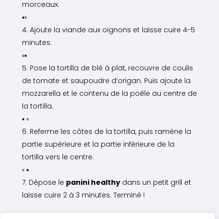
morceaux.
▪▫️
Ajoute la viande aux oignons et laisse cuire 4-5
minutes.
▫️▪
Pose la tortilla de blé à plat, recouvre de coulis
de tomate et saupoudre d’origan. Puis ajoute la
mozzarella et le contenu de la poêle au centre de
la tortilla.
▪ ▫️
Referme les côtes de la tortilla, puis ramène la
partie supérieure et la partie inférieure de la
tortilla vers le centre.
▫️ ▪
Dépose le
panini healthy
dans un petit grill et
laisse cuire 2 à 3 minutes. Terminé !
https://youtu.be/sjr3YPediiI